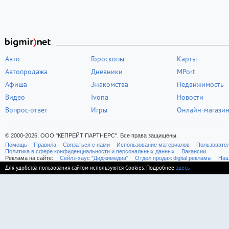
Авто
Гороскопы
Карты
Автопродажа
Дневники
MPort
Афиша
Знакомства
Недвижимость
Видео
Ivona
Новости
Вопрос-ответ
Игры
Онлайн-магази
© 2000-2026, ООО "КЕПРЕЙТ ПАРТНЕРС". Все права защищены.
Помощь
Правила
Связаться с нами
Использование материалов
Пользовате
Политика в сфере конфиденциальности и персональных данных
Вакансии
Реклама на сайте:
Cейлз-хаус "Диджимедиа"
Отдел продаж digital рекламы
Наш
Для удобства пользования сайтом используются Cookies. Подробнее
здесь