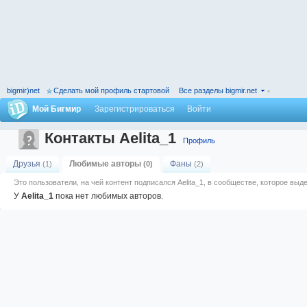
bigmir)net
Сделать мой профиль стартовой
Все разделы bigmir.net
Мой Бигмир
Зарегистрироваться
Войти
Контакты Aelita_1
Профиль
Друзья
Любимые авторы
Фаны
(1)
(0)
(2)
Это пользователи, на чей контент подписался Aelita_1, в сообществе, которое вы
У
Aelita_1
пока нет любимых авторов.